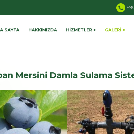
+90
A SAYFA
HAKKIMIZDA
HIZMETLER
GALERI
ban Mersini Damla Sulama Sist