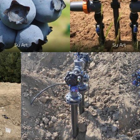
Su Art
Su Art