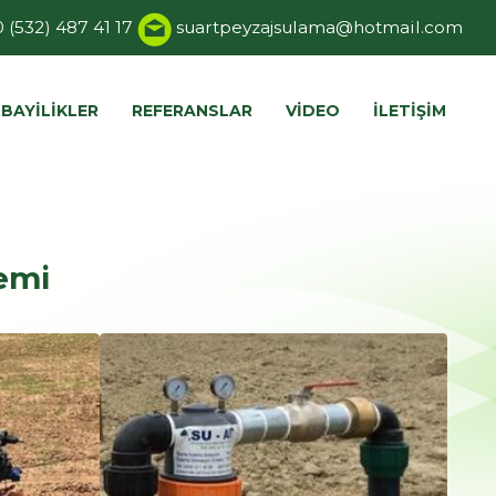
 (532) 487 41 17
suartpeyzajsulama@hotmail.com
BAYILIKLER
REFERANSLAR
VIDEO
İLETIŞIM
emi